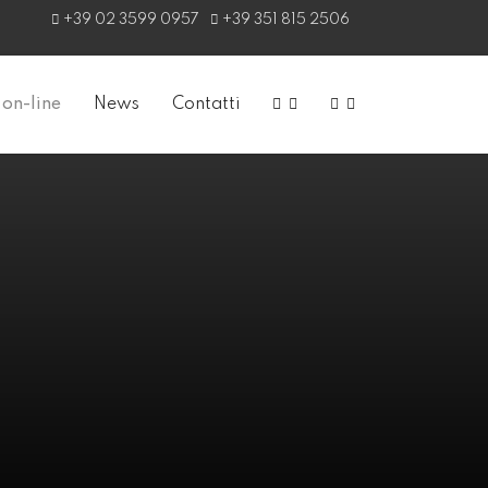
+39 02 3599 0957
+39 351 815 2506
on-line
News
Contatti