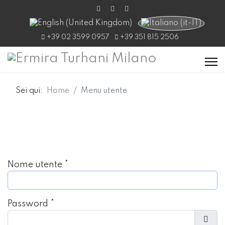
Seleziona la tua lingua
+39 02 3599 0957
+39 351 815 2506
Sei qui:
Home
Menu utente
Nome utente
*
Password
*